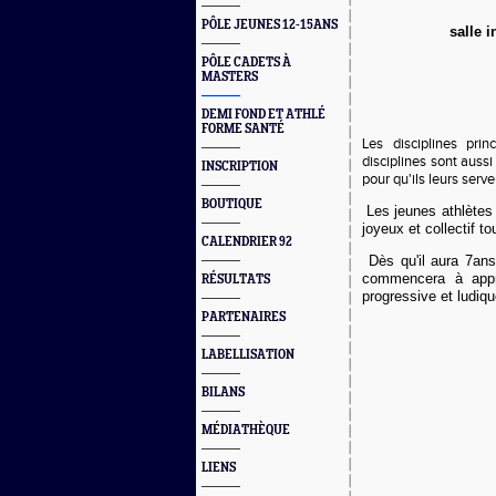
PÔLE JEUNES 12-15ANS
salle 
PÔLE CADETS À
MASTERS
DEMI FOND ET ATHLÉ
FORME SANTÉ
Les disciplines prin
disciplines sont aussi
INSCRIPTION
pour qu'ils leurs serve
BOUTIQUE
Les jeunes athlètes 
joyeux et collectif t
CALENDRIER 92
Dès qu'il aura 7ans,
commencera à appre
RÉSULTATS
progressive et ludiq
PARTENAIRES
LABELLISATION
BILANS
MÉDIATHÈQUE
LIENS