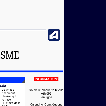
ISME
INFORMATIONS
naire
L'ouvrage
Nouvelle plaquette textile
richement
Athlé92
illustré, qui
en ligne
retrace
l’Histoire de la
Calendrier Compétitions