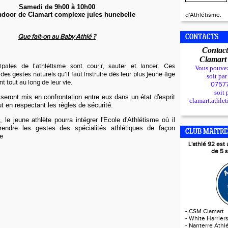
Samedi de 9h00 à 10h00
indoor de Clamart complexe jules hunebelle
d'Athlétisme.
Que fait-on au Baby Athlé ?
CONTACTS
Contact
Clamar
cipales de l'athlétisme sont courir, sauter et lancer. Ces
Vous pouve
 des gestes naturels qu'il faut instruire dès leur plus jeune âge
soit pa
nt tout au long de leur vie.
0757
soit 
seront mis en confrontation entre eux dans un état d'esprit
clamart.athle
out en respectant les règles de sécurité.
 le jeune athlète pourra intégrer l'Ecole d'Athlétisme où il
ndre les gestes des spécialités athlétiques de façon
CLUB MAITRE
ue
L'athlé 92 es
de 5 s
-
CSM Clamart
-
White Harrier
-
Nanterre Athlé