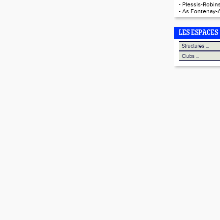
-
Plessis-Robins
-
As Fontenay-
LES ESPACES