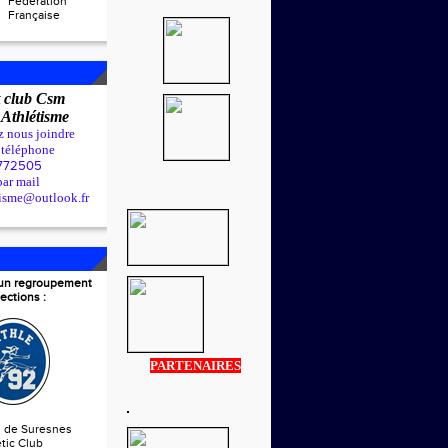
Fédération
Française
 club Csm
t
Athlétisme
z nous joindre
r téléphone
772505
par mail
tisme@outlook.fr
t un regroupement
ections :
PARTENAIRES
s de Suresnes
tic Club