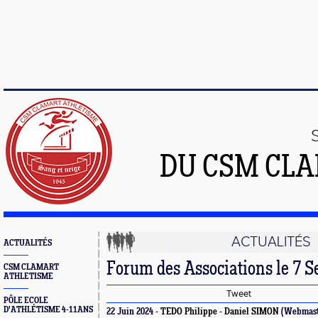
DU CSM CL
ACTUALITÉS
ACTUALITÉS
Forum des Associations le 7 
CSM CLAMART
ATHLETISME
Tweet
PÔLE ECOLE
D'ATHLÉTISME 4-11ANS
22 Juin 2024 -
TEDO Philippe - Daniel SIMON
(Webmast