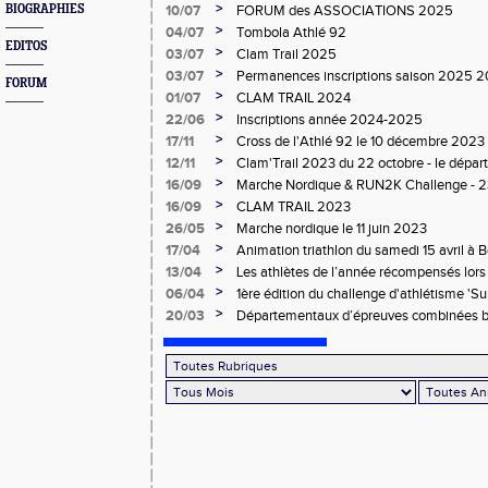
>
BIOGRAPHIES
10/07
FORUM des ASSOCIATIONS 2025
>
04/07
Tombola Athlé 92
EDITOS
>
03/07
Clam Trail 2025
>
03/07
Permanences inscriptions saison 2025 2
FORUM
>
01/07
CLAM TRAIL 2024
>
22/06
Inscriptions année 2024-2025
>
17/11
Cross de l'Athlé 92 le 10 décembre 2023
>
12/11
Clam'Trail 2023 du 22 octobre - le départ
>
16/09
Marche Nordique & RUN2K Challenge - 
>
16/09
CLAM TRAIL 2023
>
26/05
Marche nordique le 11 juin 2023
>
17/04
Animation triathlon du samedi 15 avril à 
>
13/04
Les athlètes de l’année récompensés lor
>
06/04
1ère édition du challenge d'athlétisme 'Su
EA/PO du CSM Clamart athlétisme
>
20/03
Départementaux d’épreuves combinées b