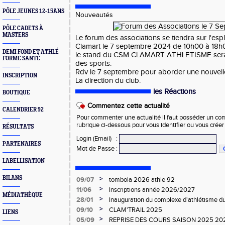
PÔLE JEUNES 12-15ANS
Nouveautés
PÔLE CADETS À
MASTERS
Le forum des associations se tiendra sur l'e
Clamart le 7 septembre 2024 de 10h00 à 18h
DEMI FOND ET ATHLÉ
le stand du CSM CLAMART ATHLETISME sera p
FORME SANTÉ
des sports.
Rdv le 7 septembre pour aborder une nouvell
INSCRIPTION
La direction du club.
les Réactions
BOUTIQUE
Commentez cette actualité
CALENDRIER 92
Pour commenter une actualité il faut posséder un compt
rubrique ci-dessous pour vous identifier ou vous crée
RÉSULTATS
Login (Email)
:
PARTENAIRES
Mot de Passe
:
LABELLISATION
BILANS
>
09/07
tombola 2026 athle 92
>
11/06
Inscriptions année 2026/2027
MÉDIATHÈQUE
>
28/01
Inauguration du complexe d'athlétisme d
Clamart le 14/02/2026
>
09/10
CLAM'TRAIL 2025
LIENS
>
05/09
REPRISE DES COURS SAISON 2025 20