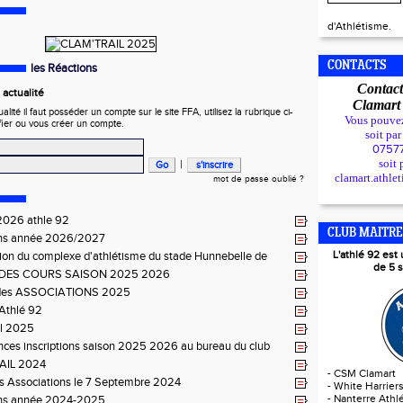
d'Athlétisme.
CONTACTS
les Réactions
Contact
actualité
Clamar
ité il faut posséder un compte sur le site FFA, utilisez la rubrique ci-
Vous pouve
fier ou vous créer un compte.
soit pa
0757
soit 
|
clamart.athle
mot de passe oublié ?
2026 athle 92
CLUB MAITRE
ions année 2026/2027
L'athlé 92 es
ion du complexe d'athlétisme du stade Hunnebelle de
de 5 s
le 14/02/2026
 DES COURS SAISON 2025 2026
es ASSOCIATIONS 2025
Athlé 92
il 2025
es inscriptions saison 2025 2026 au bureau du club
AIL 2024
-
CSM Clamart
s Associations le 7 Septembre 2024
-
White Harrier
-
Nanterre Athlé
ions année 2024-2025