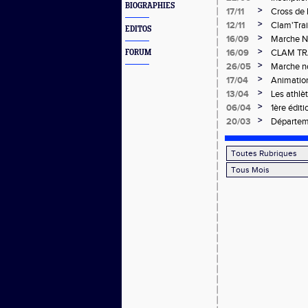
BIOGRAPHIES
>
17/11
Cross de 
>
12/11
Clam'Trai
EDITOS
>
16/09
Marche N
>
16/09
CLAM TR
FORUM
>
26/05
Marche no
>
17/04
Animation
>
13/04
Les athlè
>
06/04
1ère édit
EA/PO du
>
20/03
Départem