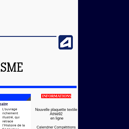
ISME
INFORMATIONS
naire
L'ouvrage
Nouvelle plaquette textile
richement
Athlé92
illustré, qui
en ligne
retrace
l’Histoire de la
Calendrier Compétitions