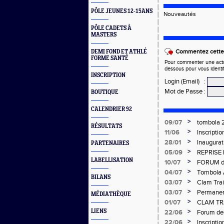
PÔLE JEUNES 12-15ANS
Nouveautés
PÔLE CADETS À
MASTERS
Commentez cette 
DEMI FOND ET ATHLÉ
FORME SANTÉ
Pour commenter une actual
dessous pour vous identi
INSCRIPTION
Login (Email)
:
Mot de Passe
:
BOUTIQUE
CALENDRIER 92
>
09/07
tombola 
RÉSULTATS
>
11/06
Inscript
>
28/01
Inaugurat
PARTENAIRES
Clamart 
>
05/09
REPRISE
LABELLISATION
>
10/07
FORUM d
>
04/07
Tombola 
BILANS
>
03/07
Clam Tra
>
03/07
Permanenc
MÉDIATHÈQUE
>
01/07
CLAM TR
>
LIENS
22/06
Forum de
>
22/06
Inscript