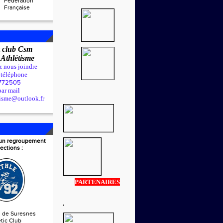
Fédération
Française
 club Csm
t
Athlétisme
z nous joindre
r téléphone
772505
par mail
tisme@outlook.fr
t un regroupement
ections :
PARTENAIRES
s de Suresnes
tic Club