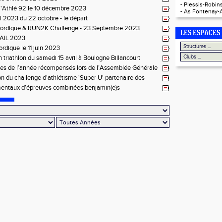
-
Plessis-Robins
l'Athlé 92 le 10 décembre 2023
-
As Fontenay-
l 2023 du 22 octobre - le départ
ordique & RUN2K Challenge - 23 Septembre 2023
LES ESPACES
AIL 2023
rdique le 11 juin 2023
 triathlon du samedi 15 avril à Boulogne Billancourt
tes de l’année récompensés lors de l’Assemblée Générale
ion du challenge d'athlétisme 'Super U' partenaire des
 CSM Clamart athlétisme
entaux d’épreuves combinées benjamin(e)s