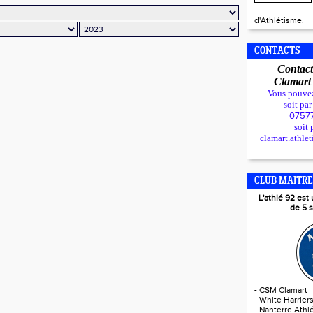
d'Athlétisme.
CONTACTS
Contact
Clamar
Vous pouve
soit pa
0757
soit 
clamart.athle
CLUB MAITRE
L'athlé 92 es
de 5 s
-
CSM Clamart
-
White Harrier
-
Nanterre Athlé