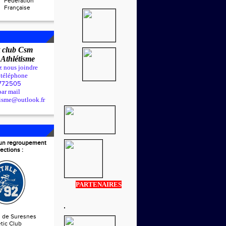
Fédération
Française
 club Csm
t
Athlétisme
z nous joindre
r téléphone
772505
par mail
tisme@outlook.fr
t un regroupement
ections :
PARTENAIRES
s de Suresnes
tic Club