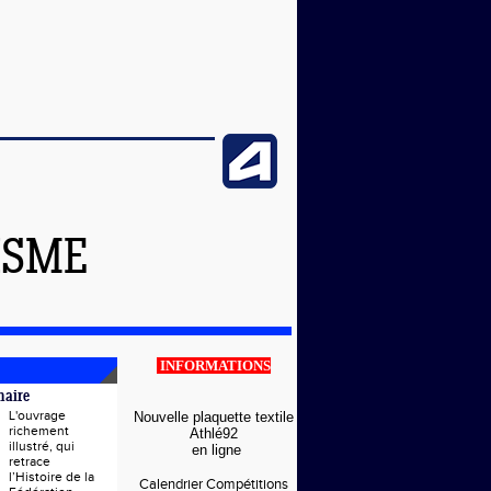
ISME
INFORMATIONS
naire
L'ouvrage
Nouvelle plaquette textile
richement
Athlé92
illustré, qui
en ligne
retrace
l’Histoire de la
Calendrier Compétitions