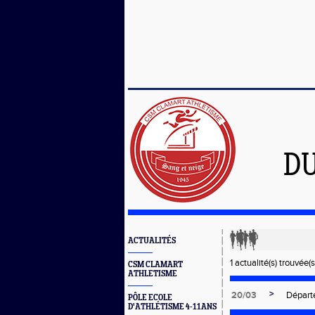
D
ACTUALITÉS
1 actualité(s) trouvée(s
CSM CLAMART
ATHLETISME
>
20/03
Départ
PÔLE ECOLE
D'ATHLÉTISME 4-11ANS