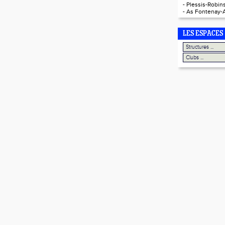
-
Plessis-Robins
-
As Fontenay-
LES ESPACES