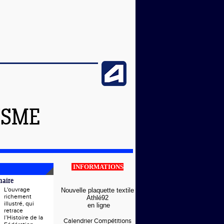
ISME
INFORMATIONS
naire
L'ouvrage
Nouvelle plaquette textile
richement
Athlé92
illustré, qui
en ligne
retrace
l’Histoire de la
Calendrier Compétitions