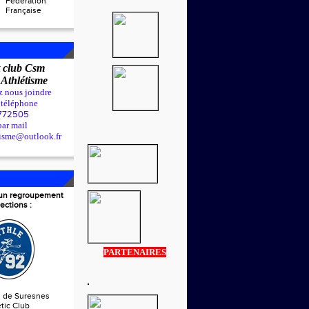
Fédération
Française
 club Csm
t
Athlétisme
z nous joindre
r téléphone
772505
par mail
tisme@outlook.fr
t un regroupement
ections :
PARTENAIRES
s de Suresnes
tic Club