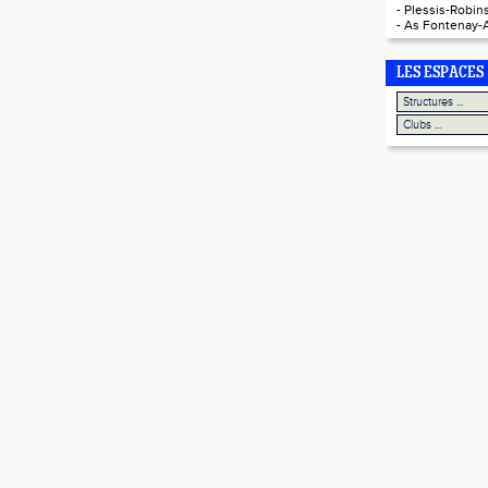
-
Plessis-Robins
-
As Fontenay-
LES ESPACES