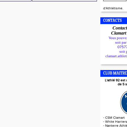
d'Athlétisme.
CONTACTS
Contact
Clamar
Vous pouve
soit pa
0757
soit 
clamart.athle
CLUB MAITRE
L'athlé 92 es
de 5 s
-
CSM Clamart
-
White Harrier
-
Nanterre Athlé